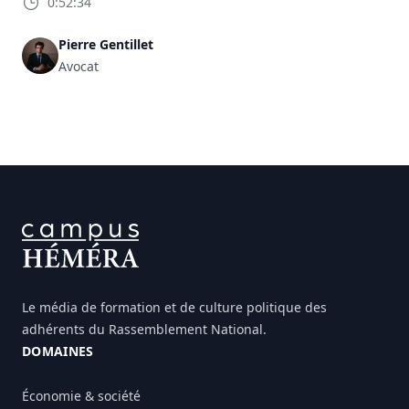
0:52:34
Pierre Gentillet
Avocat
FOOTER
Le média de formation et de culture politique des
adhérents du Rassemblement National.
DOMAINES
Économie & société