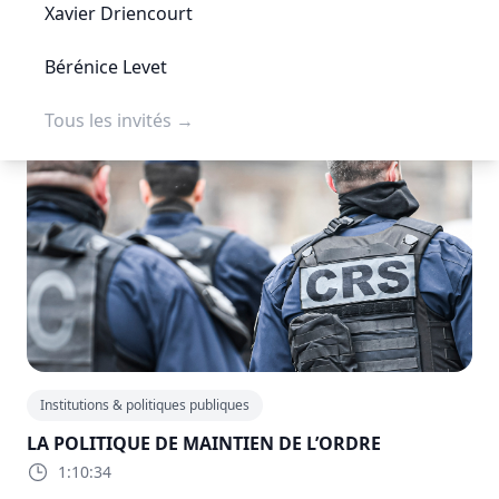
pourra ainsi en être mieux connu et popularisé.
Xavier Driencourt
Bérénice Levet
Tous les invités
→
Institutions & politiques publiques
LA POLITIQUE DE MAINTIEN DE L’ORDRE
1:10:34