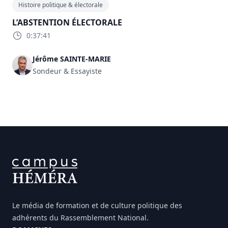
Histoire politique & électorale
L’ABSTENTION ÉLECTORALE
0:37:41
Jérôme SAINTE-MARIE
Sondeur & Essayiste
FOOTER
Le média de formation et de culture politique des
adhérents du Rassemblement National.