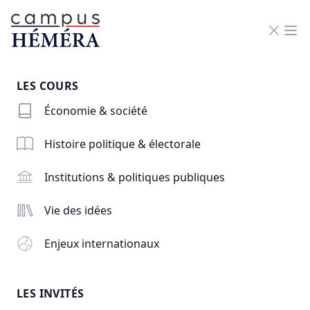
RN
Men
LES COURS
HISTOIRE POLITIQUE &
Économie & société
ÉLECTORALE
Histoire politique & électorale
Ce domaine vise à donner des références
Institutions & politiques publiques
historiques précises sur les différentes forces
politiques contemporaines, ainsi que sur la
Vie des idées
généalogie de notions centrales du débat public.
Enjeux internationaux
LES INVITÉS