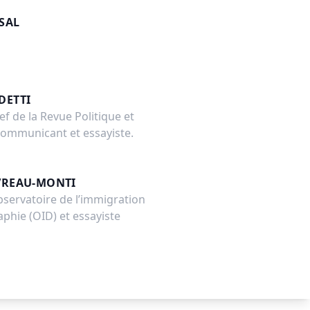
r 2017 par
SAL
l Macron.
Tous les invités
→
-il des
chapitres
nsi, la
 ainsi que
ion qui est
du «
DETTI
me celui
s Arabes :
f de la Revue Politique et
n sens
communicant et essayiste.
 et
rait guère
e connus
ntique «
er
VREAU-MONTI
i
bservatoire de l’immigration
 d’ailleurs
jet des
phie (OID) et essayiste
rchives
vail de
nt
adeur à
ie,
 sous la
nnaire au
s les
rôle