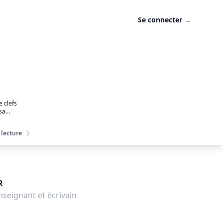
Se connecter
→
ET
yiste et conférencière
IRE LE VOTE : LES MODÈLES THÉORIQUES
’EXPLICATION DU VOTE
e clefs
sa
rôme SAINTE-MARIE
ment des
OSE
ument
 lecture
ettre en
A DÉCENTRALISATION
côtés de la
tout
nstantin GANTELET
de
R
 structure
jet et
seignant et écrivain
s, cela
 est de