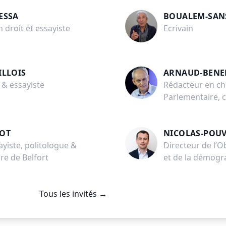
l’humanité » - qui reprend les propos malheureux tenus à Alger en févrie
ESSA
BOUALEM-SAN
celui qui n’était encore que candidat à l’élection présidentielle, Emmanue
200 pages plus tard, le livre se conclut par la réponse à la question « Y a-t
 droit et essayiste
Ecrivain
leçons à tirer des affaires «Sansal et Gleizes ». Entre les deux, 25 autres 
explorent des épisodes sur toute la période, de la conquête à nos jours. Ai
terrible guerre civile entre 1992-2002, la « décennie noire », est abordée,
le mouvement de protestation des années 2010, le « hirak ». La présentat
faite du pouvoir algérien n’est pas univoque, même si les effets néfastes 
ILLOIS
ARNAUD-BENE
système » sont exposés. Certains mythes sont clairement démontés, com
prétendant que les Kabyles auraient été plus proches de la France que le
 & essayiste
Rédacteur en che
les insurrections à l’époque coloniale racontent une tout autre histoire. E
Parlementaire, 
inverse, les questions connexes du Sahara et des rapports entre le Maroc
l’Algérie sont abordés sans fard, avec une précision historique qui ne plai
aux hiérarques algériens. Enfin sont abordés des sujets historiques guèr
sinon par les spécialistes, comme l’intéressant et somme toute très roma
royaume arabe de Napoléon III ». Pour aider le lecteur à se repérer, Xavi
GOT
NICOLAS-POU
Driencourt a inséré sept pages d’une chronologie serrée, et pour ceux qu
ayiste, politologue &
Directeur de l’O
voudraient aller plus loin une bibliographie sommaire. L’auteur ne prétend
pas faire œuvre ici d’historien : il l’avait fait dans un ouvrage récent au su
re de Belfort
et de la démogra
réactions internationales aux accords d’Évian, en se plongeant dans les a
diplomatiques. Le livre L’Algérie, vérités et légendes, est avant tout un tra
vulgarisation, dont les chapitres couvrant les épisodes les plus récents so
largement éclairés par l’expérience de Xavier Driencourt comme ambass
Tous les invités
→
Alger. Qui l’écrit ? Xavier Driencourt a été deux fois ambassadeur en Algér
d’abord de 2008 à 2012, sous la présidence Sarkozy, puis de 2017 à 2020,
présidence Macron. Après l’ENA et une brillante carrière de haut-fonctio
sein du Ministère des Affaires étrangères, il intervient régulièrement dan
médias pour évoquer les relations avec l’Algérie. Il a notamment joué un 