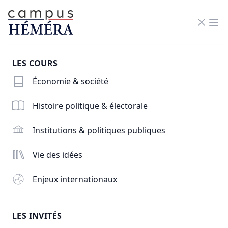
RN
Men
LES COURS
Économie & société
Histoire politique & électorale
Institutions & politiques publiques
Vie des idées
Enjeux internationaux
FICHE DE LECTURE
LES INVITÉS
NATIONALISMES ET NATION